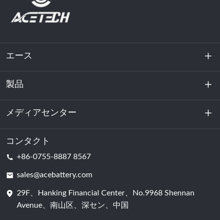
エース
製品
私たちに関しては
持続可能性
メディアセンター
エネルギー貯蔵
データセンターおよびサーバー室
コンタクト
ニュース
+86-0755-8887 8567
動力
ブログ
sales@acebattery.com
29F、Hanking Financial Center、No.9968 Shennan
バッテリーセル
Avenue、南山区、深セン、中国