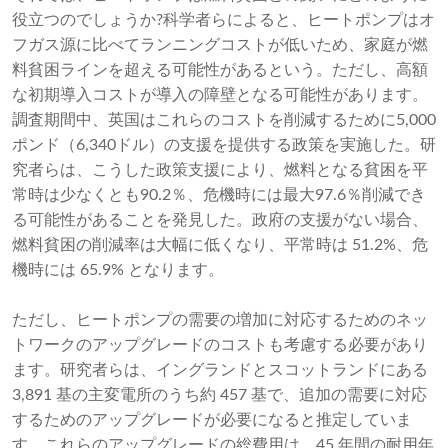
役立つのでしょうか?科学者らによると、ヒートポンプはオ
フガス源に比べてランニングコストが低いため、家庭が燃
料貧困ラインを超える可能性があるという。ただし、高額
な初期導入コストが導入の障壁となる可能性があります。
調査期間中、英国はこれらのコストを削減するために5,000
ポンド（6,340ドル）の支援を提供する政策を実施した。研
究者らは、こうした政策支援により、燃料となる貧困を平
常時は少なくとも90.2％、危機時には最大97.6％削減でき
る可能性があることを発見した。政府の支援がない場合、
燃料貧困の削減率は大幅に低くなり、平常時は 51.2%、危
機時には 65.9% となります。
ただし、ヒートポンプの需要の増加に対応するためのネッ
トワークのアップグレードのコストも考慮する必要があり
ます。研究者らは、イングランドとスコットランドにある
3,891 基の主変電所のうち約 457 基で、追加の需要に対応
するためのアップグレードが必要になると推定していま
す。これらのアップグレードの総費用は、45 年間の耐用年