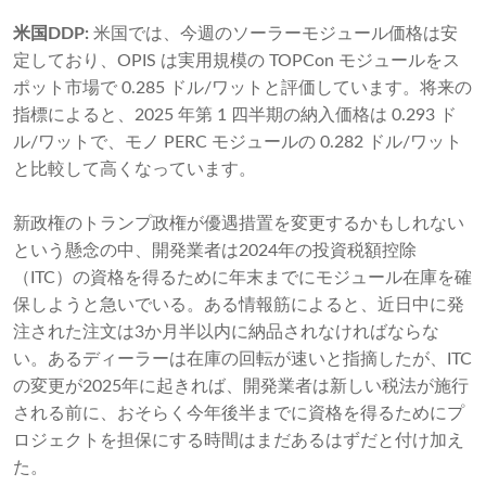
米国DDP:
米国では、今週のソーラーモジュール価格は安
定しており、OPIS は実用規模の TOPCon モジュールをス
ポット市場で 0.285 ドル/ワットと評価しています。将来の
指標によると、2025 年第 1 四半期の納入価格は 0.293 ド
ル/ワットで、モノ PERC モジュールの 0.282 ドル/ワット
と比較して高くなっています。
新政権のトランプ政権が優遇措置を変更するかもしれない
という懸念の中、開発業者は2024年の投資​​税額控除
（ITC）の資格を得るために年末までにモジュール在庫を確
保しようと急いでいる。ある情報筋によると、近日中に発
注された注文は3か月半以内に納品されなければならな
い。あるディーラーは在庫の回転が速いと指摘したが、ITC
の変更が​​2025年に起きれば、開発業者は新しい税法が施行
される前に、おそらく今年後半までに資格を得るためにプ
ロジェクトを担保にする時間はまだあるはずだと付け加え
た。