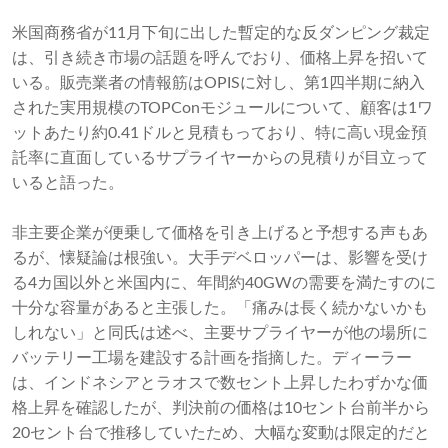
米国商務省が11月下旬に出した暫定的な反ダンピング裁定
は、引き続き市場の話題を呼んでおり、価格上昇を招いて
いる。販売業者の情報筋はOPISに対し、第1四半期に納入
された実用規模のTOPConモジュールについて、顧客は1ワ
ットあたり約0.41ドルと見積もっており、特に高い現金預
託率に直面しているサプライヤーからの見積りが目立って
いると語った。
非主要企業が便乗して価格を引き上げると予想する声もあ
るが、懐疑論は根強い。大手デベロッパーは、影響を受け
る4カ国以外と米国内に、年間約40GWの需要を満たすのに
十分な容量があると主張した。「痛みは長く続かないかも
しれない」と同氏は述べ、主要サプライヤーが他の場所に
バッテリー工場を建設する計画を指摘した。ディーラー
は、インドネシアとラオスで数セント上昇したわずかな価
格上昇を確認したが、判決前の価格は10セント台前半から
20セント台で推移していたため、大幅な変動は限定的だと