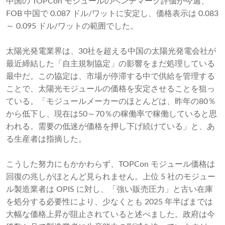
中国の TOPCon モジュールのベンチマーク評価が今週、
FOB 中国で 0.087 ドル/ワットに安定し、価格表示は 0.083
～ 0.095 ドル/ワットの範囲でした。
太陽光発電業界は、30社を超える中国の太陽光発電会社が
最近締結した「自主規制協定」の影響をまだ処理している
最中だ。この協定は、市場が停滞する中で供給を管理する
ことで、太陽光モジュールの価格を安定させることを狙っ
ている。「モジュールメーカーのほとんどは、昨年の80％
から低下し、現在は50～70％の稼働率で稼働していると思
われる。需要の低迷が価格を押し下げ続けている」と、あ
る生産者は指摘した。
こうした努力にもかかわらず、TOPCon モジュール価格は
回復の兆しがほとんど見られません。上位 5 社のモジュー
ル製造業者は OPIS に対し、「強い販売圧力」と古い在庫
を処分する必要性により、少なくとも 2025 年半ばまでは
大幅な価格上昇が阻止されていると述べました。政府は今