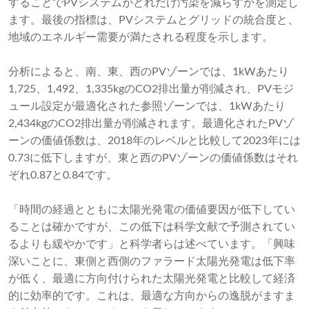
することでPVシステムがどれだけ汚染を減らすかを測定し
ます。最後の指標は、PVシステムとグリッドの統合度と、
地域のエネルギー需要が満たされる程度を示します。
分析によると、南、東、西のPVゾーンでは、1kWあたり
1,725、1,492、1,335kgのCO2排出量が削減され、PVモジ
ュール設定が最適化された参照ゾーンでは、1kWあたり
2,434kgのCO2排出量が削減されます。最適化されたPVゾ
ーンの価値係数は、2018年のレベルと比較して2023年には
0.73に低下しますが、東と西のPVゾーンの価値係数はそれ
ぞれ0.87と0.84です。
「時間の経過とともに太陽光発電の価値要因が低下してい
ることは確かですが、この低下は科学文献で予測されてい
るよりも緩やかです」と科学者らは述べています。「興味
深いことに、東側と西側のファラード太陽光発電は低下率
が低く、最適に方向付けられた太陽光発電と比較して経済
的に効率的です。これは、最適な方向からの逸脱がますま