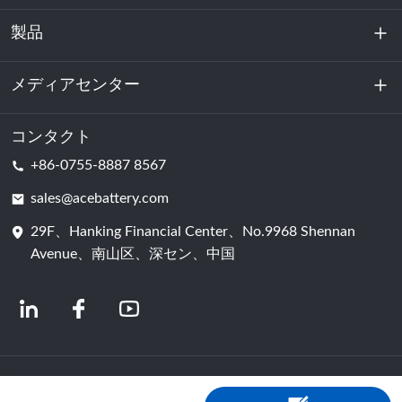
製品
私たちに関しては
持続可能性
メディアセンター
エネルギー貯蔵
データセンターおよびサーバー室
コンタクト
ニュース
+86-0755-8887 8567
動力
ブログ
sales@acebattery.com
29F、Hanking Financial Center、No.9968 Shennan
バッテリーセル
Avenue、南山区、深セン、中国
© 2024 中国リチウムイオン電池メーカー | リチウム電池工場＆会社 | ACEバッ
テリー（Shopastro提供）
プライバシーポリシー
粤ICP备2022150578号
​​-4