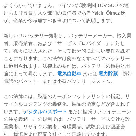
よくわかっていません。ドイツの試験機関 TÜV SÜD の運
用および投資リスク部門の責任者である Yalcin Ölmez 氏
が、企業が今考慮すべき事項について説明します。
新しいEUバッテリー規制は、バッテリーメーカー、輸入業
者、販売業者、および「サービスプロバイダー」に対し
て、徐々に拡大された、そして部分的に新しい要件を課す
ことになります。この法律は例外なくすべてのバッテリー
に適用されます。法律上の要件は、バッテリーの種類と用
途によって異なります。
電気自動車
または
電力貯蔵
、携帯
電話のバッテリーまたは小型バッテリーシステム。
この法律には、製品のカーボンフットプリントの指定、リ
サイクルコンテンツの義務化、製品の指定などが含まれて
います。
デジタルパスポート
または拡張サプライチェーン
の注意義務。この規制では、バッテリーサービス会社を設
置業者、リサイクル業者、修理業者、試験および認証会
社、物流および廃棄会社として定義しています。