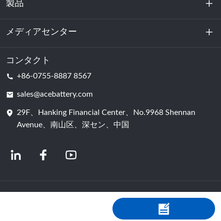
製品
私たちに関しては
持続可能性
メディアセンター
エネルギー貯蔵
データセンターおよびサーバー室
コンタクト
ニュース
+86-0755-8887 8567
動力
ブログ
sales@acebattery.com
29F、Hanking Financial Center、No.9968 Shennan
バッテリーセル
Avenue、南山区、深セン、中国
© 2024 中国リチウムイオン電池メーカー | リチウム電池工場＆会社 | ACEバッ
テリー（Shopastro提供）
プライバシーポリシー
粤ICP备2022150578号
​​-4