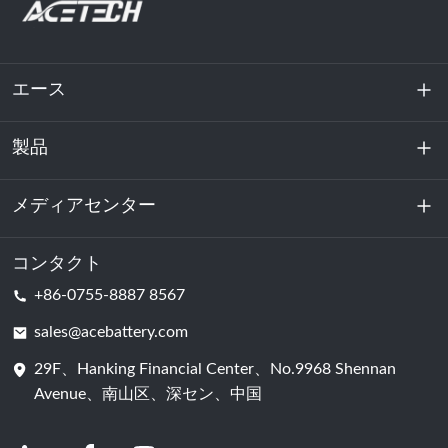
エース
製品
私たちに関しては
持続可能性
メディアセンター
エネルギー貯蔵
データセンターおよびサーバー室
コンタクト
ニュース
+86-0755-8887 8567
動力
ブログ
sales@acebattery.com
29F、Hanking Financial Center、No.9968 Shennan
バッテリーセル
Avenue、南山区、深セン、中国