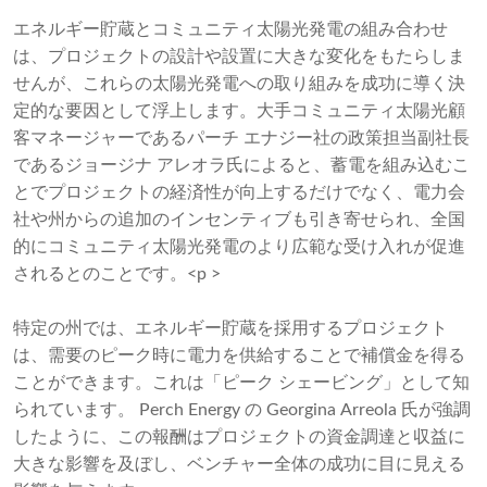
エネルギー貯蔵とコミュニティ太陽光発電の組み合わせ
は、プロジェクトの設計や設置に大きな変化をもたらしま
せんが、これらの太陽光発電への取り組みを成功に導く決
定的な要因として浮上します。大手コミュニティ太陽光顧
客マネージャーであるパー​​チ エナジー社の政策担当副社長
であるジョージナ アレオラ氏によると、蓄電を組み込むこ
とでプロジェクトの経済性が向上するだけでなく、電力会
社や州からの追加のインセンティブも引き寄せられ、全国
的にコミュニティ太陽光発電のより広範な受け入れが促進
されるとのことです。<p >
特定の州では、エネルギー貯蔵を採用するプロジェクト
は、需要のピーク時に電力を供給することで補償金を得る
ことができます。これは「ピーク シェービング」として知
られています。 Perch Energy の Georgina Arreola 氏が強調
したように、この報酬はプロジェクトの資金調達と収益に
大きな影響を及ぼし、ベンチャー全体の成功に目に見える