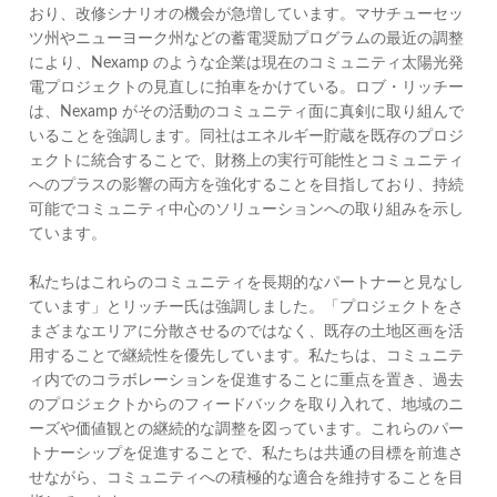
おり、改修シナリオの機会が急増しています。マサチューセッ
ツ州やニューヨーク州などの蓄電奨励プログラムの最近の調整
により、Nexamp のような企業は現在のコミュニティ太陽光発
電プロジェクトの見直しに拍車をかけている。ロブ・リッチー
は、Nexamp がその活動のコミュニティ面に真剣に取り組んで
いることを強調します。同社はエネルギー貯蔵を既存のプロジ
ェクトに統合することで、財務上の実行可能性とコミュニティ
へのプラスの影響の両方を強化することを目指しており、持続
可能でコミュニティ中心のソリューションへの取り組みを示し
ています。
私たちはこれらのコミュニティを長期的なパートナーと見なし
ています」とリッチー氏は強調しました。「プロジェクトをさ
まざまなエリアに分散させるのではなく、既存の土地区画を活
用することで継続性を優先しています。私たちは、コミュニテ
ィ内でのコラボレーションを促進することに重点を置き、過去
のプロジェクトからのフィードバックを取り入れて、地域のニ
ーズや価値観との継続的な調整を図っています。これらのパー
トナーシップを促進することで、私たちは共通の目標を前進さ
せながら、コミュニティへの積極的な適合を維持することを目