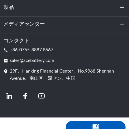
製品
私たちに関しては
持続可能性
メディアセンター
エネルギー貯蔵
データセンターおよびサーバー室
コンタクト
ニュース
+86-0755-8887 8567
動力
ブログ
sales@acebattery.com
29F、Hanking Financial Center、No.9968 Shennan
バッテリーセル
Avenue、南山区、深セン、中国
© 2024 中国リチウムイオン電池メーカー | リチウム電池工場＆会社 | ACEバッ
テリー（Shopastro提供）
プライバシーポリシー
粤ICP备2022150578号
​​-4