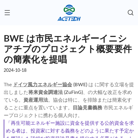
BWE は市民エネルギーイニシ
アチブのプロジェクト概要要件
の簡素化を提唱
2024-10-18
The
ドイツ風力エネルギー協会
(BWE)
は に関する立場を提
出しました
将来資金調達法 (ZuFinG)
、の大幅な改正を求め
ている。
資産運用法
。協会は特に、を排除または簡素化す
ることに重点を置いています。
目論見書義務
市民エネルギ
ープロジェクトに携わる個人向け。
「再生可能エネルギー施設に資金を提供する公的資金を求
める者は、投資家に対する義務をどのように果たす予定か