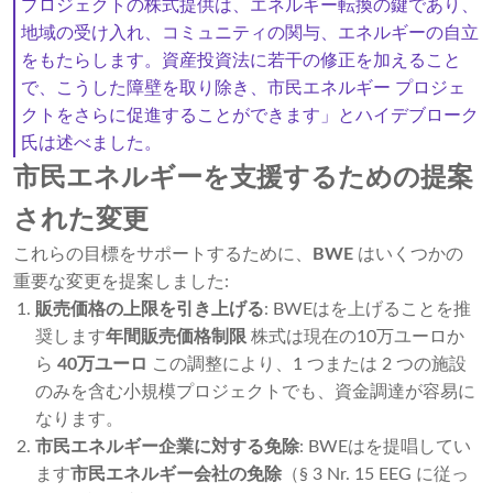
プロジェクトの株式提供は、エネルギー転換の鍵であり、
地域の受け入れ、コミュニティの関与、エネルギーの自立
をもたらします。資産投資法に若干の修正を加えること
で、こうした障壁を取り除き、市民エネルギー プロジェ
クトをさらに促進することができます」とハイデブローク
氏は述べました。
市民エネルギーを支援するための提案
された変更
これらの目標をサポートするために、
BWE
はいくつかの
重要な変更を提案しました:
販売価格の上限を引き上げる
: BWEはを上げることを推
奨します
年間販売価格制限
株式は現在の10万ユーロか
ら
40万ユーロ
この調整により、1 つまたは 2 つの施設
のみを含む小規模プロジェクトでも、資金調達が容易に
なります。
市民エネルギー企業に対する免除
: BWEはを提唱してい
ます
市民エネルギー会社の免除
（§ 3 Nr. 15 EEG に従っ