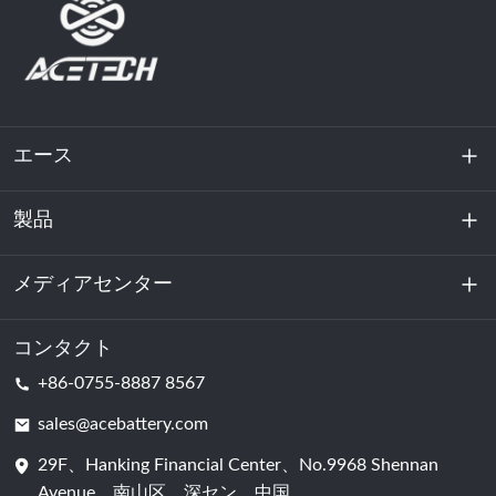
エース
製品
私たちに関しては
持続可能性
メディアセンター
エネルギー貯蔵
データセンターおよびサーバー室
コンタクト
ニュース
+86-0755-8887 8567
動力
ブログ
sales@acebattery.com
29F、Hanking Financial Center、No.9968 Shennan
バッテリーセル
Avenue、南山区、深セン、中国