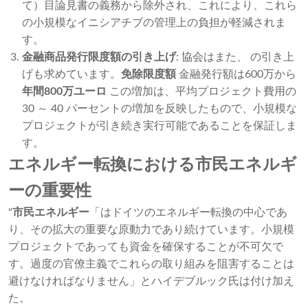
て）目論見書の義務から除外され、これにより、これら
の小規模なイニシアチブの管理上の負担が軽減されま
す。
金融商品発行限度額の引き上げ
: 協会はまた、 の引き上
げも求めています。
免除限度額
金融発行額は600万から
年間800万ユーロ
この増加は、平均プロジェクト費用の
30 ～ 40 パーセントの増加を反映したもので、小規模な
プロジェクトが引き続き実行可能であることを保証しま
す。
エネルギー転換における市民エネルギ
ーの重要性
"
市民エネルギー
「はドイツのエネルギー転換の中心であ
り、その拡大の重要な原動力であり続けています。小規模
プロジェクトであっても資金を確保することが不可欠で
す。過度の官僚主義でこれらの取り組みを阻害することは
避けなければなりません」とハイデブルック氏は付け加え
た。