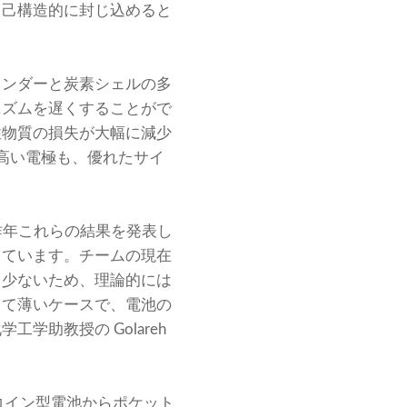
自己構造的に封じ込めると
インダーと炭素シェルの多
ニズムを遅くすることがで
性物質の損失が大幅に減少
の高い電極も、優れたサイ
昨年これらの結果を発表し
しています。チームの現在
も少ないため、理論的には
くて薄いケースで、電池の
助教授の Golareh
コイン型電池からポケット