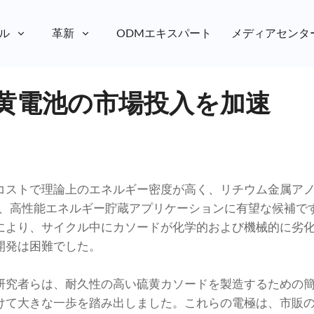
ル
革新
ODMエキスパート
メディアセンタ
黄電池の市場投入を加速
コストで理論上のエネルギー密度が高く、リチウム金属ア
えるため、高性能エネルギー貯蔵アプリケーションに有望な候補
により、サイクル中にカソードが化学的および機械的に劣
開発は困難でした。
研究者らは、耐久性の高い硫黄カソードを製造するための
けて大きな一歩を踏み出しました。これらの電極は、市販