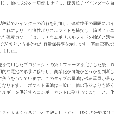
用し、他の成分を一切使用せずに、硫黄粒子バインダーを
製段階でバインダーの溶解を制御し、硫黄粒子の周囲にバ
。これにより、可溶性ポリスルフィドを捕捉し、輸送メカ
れた硫黄カソードは、リチウムポリスルフィドの輸送と活
ルで74％という並外れた容量保持率を示します。表面電荷
しました。
池を使用したプロジェクトの第 1 フェーズを完了した後、
用的な電池の形状に移行し、商業化が可能かどうかを判断
に焦点を当てています。このタイプの電池は残留重量が最
くなります。「ポケット電池は一般に、他の形状よりも軽
ルギーを供給するコンポーネントに割り当てます」と、化学工学
。
イズが大きくなるにつれて増大しますが、USC の研究者は