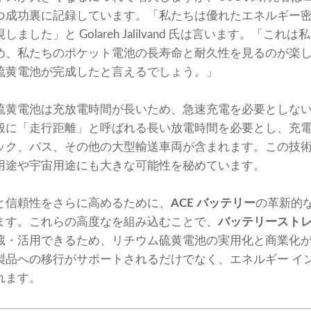
つ成功裏に記録しています。「私たちは優れたエネルギー
した」と Golareh Jalilvand 氏は言います。「こ
め、私たちのポケット電池の長寿命と耐久性を見るのが楽
硫黄電池が完成したと言えるでしょう。」
硫黄電池は充放電時間が長いため、急速充電を必要としな
般に「走行距離」と呼ばれる長い放電時間を必要とし、充
ック、バス、その他の大型輸送車両が含まれます。この技
用途や宇宙用途にも大きな可能性を秘めています。
と信頼性をさらに高めるために、
ACE バッテリー
の革新的
ます。これらの高度なを組み込むことで、
バッテリースト
蔵・活用できるため、リチウム硫黄電池の実用化と商業化
製品への移行がサポートされるだけでなく、エネルギー イ
れます。