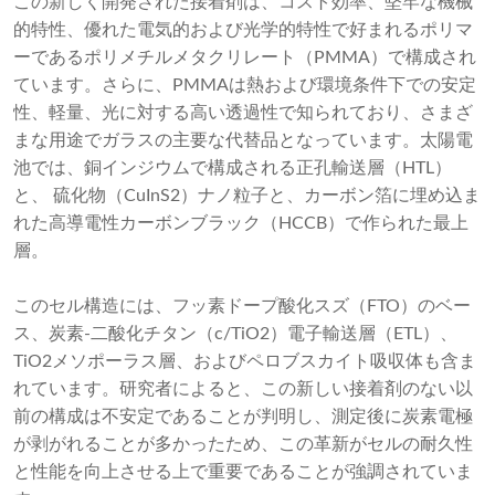
この新しく開発された接着剤は、コスト効率、堅牢な機械
的特性、優れた電気的および光学的特性で好まれるポリマ
ーであるポリメチルメタクリレート（PMMA）で構成され
ています。さらに、PMMAは熱および環境条件下での安定
性、軽量、光に対する高い透過性で知られており、さまざ
まな用途でガラスの主要な代替品となっています。太陽電
池では、銅インジウムで構成される正孔輸送層（HTL）
と、 硫化物（CuInS2）ナノ粒子と、カーボン箔に埋め込ま
れた高導電性カーボンブラック（HCCB）で作られた最上
層。
このセル構造には、フッ素ドープ酸化スズ（FTO）のベー
ス、炭素-二酸化チタン（c/TiO2）電子輸送層（ETL）、
TiO2メソポーラス層、およびペロブスカイト吸収体も含ま
れています。研究者によると、この新しい接着剤のない以
前の構成は不安定であることが判明し、測定後に炭素電極
が剥がれることが多かったため、この革新がセルの耐久性
と性能を向上させる上で重要であることが強調されていま