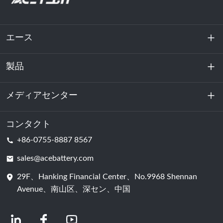
エース
製品
私たちに関しては
持続可能性
メディアセンター
エネルギー貯蔵
データセンターおよびサーバー室
コンタクト
ニュース
+86-0755-8887 8567
動力
ブログ
sales@acebattery.com
29F、Hanking Financial Center、No.9968 Shennan
バッテリーセル
Avenue、南山区、深セン、中国