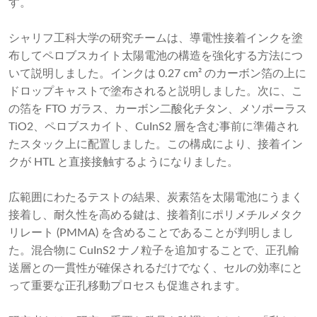
す。
シャリフ工科大学の研究チームは、導電性接着インクを塗
布してペロブスカイト太陽電池の構造を強化する方法につ
いて説明しました。インクは 0.27 cm² のカーボン箔の上に
ドロップキャストで塗布されると説明しました。次に、こ
の箔を FTO ガラス、カーボン二酸化チタン、メソポーラス
TiO2、ペロブスカイト、CuInS2 層を含む事前に準備され
たスタック上に配置しました。この構成により、接着イン
クが HTL と直接接触するようになりました。
広範囲にわたるテストの結果、炭素箔を太陽電池にうまく
接着し、耐久性を高める鍵は、接着剤にポリメチルメタク
リレート (PMMA) を含めることであることが判明しまし
た。混合物に CuInS2 ナノ粒子を追加することで、正孔輸
送層との一貫性が確保されるだけでなく、セルの効率にと
って重要な正孔移動プロセスも促進されます。