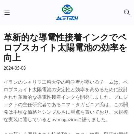
革新的な導電性接着インクでペ
ロブスカイト太陽電池の効率を
向上
2024-05-08
イランのシャリフ工科大学の科学者が率いるチームは、ペ
ロブスカイト太陽電池の安定性と効率を高めるために設計
された革新的な導電性接着インクを開発しました。プロジ
ェクトの主任研究者であるニマ・タガビニア氏は、この開
発は手頃な価格とシンプルさに重点を置いており、大規模
な実装に適しているとpv magazineに語りました。