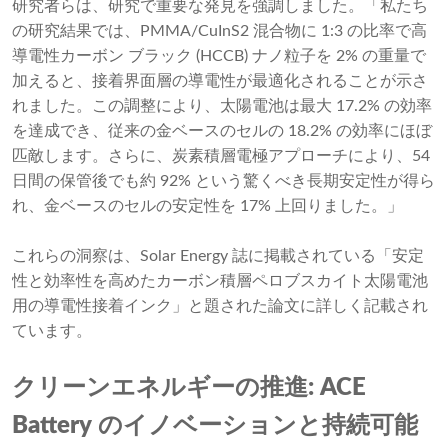
研究者らは、研究で重要な発見を強調しました。「私たち
の研究結果では、PMMA/CuInS2 混合物に 1:3 の比率で高
導電性カーボン ブラック (HCCB) ナノ粒子を 2% の重量で
加えると、接着界面層の導電性が最適化されることが示さ
れました。この調整により、太陽電池は最大 17.2% の効率
を達成でき、従来の金ベースのセルの 18.2% の効率にほぼ
匹敵します。さらに、炭素積層電極アプローチにより、54
日間の保管後でも約 92% という驚くべき長期安定性が得ら
れ、金ベースのセルの安定性を 17% 上回りました。」
これらの洞察は、Solar Energy 誌に掲載されている「安定
性と効率性を高めたカーボン積層ペロブスカイト太陽電池
用の導電性接着インク」と題された論文に詳しく記載され
ています。
クリーンエネルギーの推進: ACE
Battery のイノベーションと持続可能