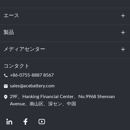
エース
製品
私たちに関しては
持続可能性
メディアセンター
エネルギー貯蔵
データセンターおよびサーバー室
コンタクト
ニュース
+86-0755-8887 8567
動力
ブログ
sales@acebattery.com
29F、Hanking Financial Center、No.9968 Shennan
バッテリーセル
Avenue、南山区、深セン、中国