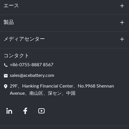
エース
製品
私たちに関しては
持続可能性
メディアセンター
エネルギー貯蔵
データセンターおよびサーバー室
コンタクト
ニュース
+86-0755-8887 8567
動力
ブログ
sales@acebattery.com
29F、Hanking Financial Center、No.9968 Shennan
バッテリーセル
Avenue、南山区、深セン、中国