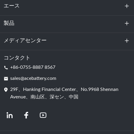
エース
製品
私たちに関しては
持続可能性
メディアセンター
エネルギー貯蔵
データセンターおよびサーバー室
コンタクト
ニュース
+86-0755-8887 8567
動力
ブログ
sales@acebattery.com
29F、Hanking Financial Center、No.9968 Shennan
バッテリーセル
Avenue、南山区、深セン、中国