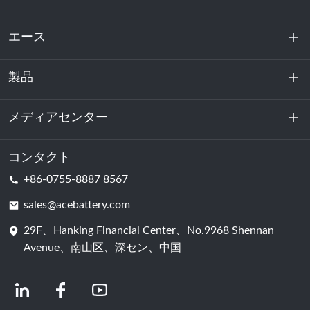
エース
製品
私たちに関しては
持続可能性
メディアセンター
エネルギー貯蔵
データセンターおよびサーバー室
コンタクト
ニュース
+86-0755-8887 8567
動力
ブログ
sales@acebattery.com
29F、Hanking Financial Center、No.9968 Shennan
バッテリーセル
Avenue、南山区、深セン、中国