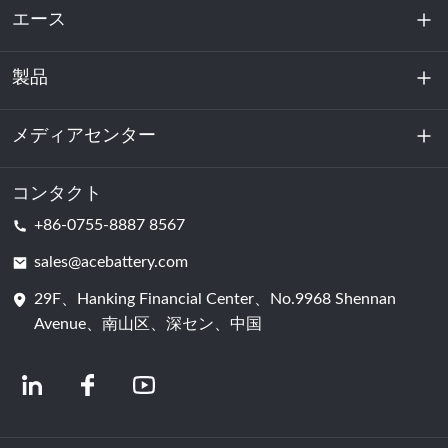
エース
製品
私たちに関しては
持続可能性
メディアセンター
エネルギー貯蔵
データセンターおよびサーバー室
コンタクト
ニュース
+86-0755-8887 8567
動力
ブログ
sales@acebattery.com
29F、Hanking Financial Center、No.9968 Shennan
バッテリーセル
Avenue、南山区、深セン、中国