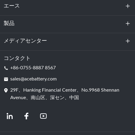
エース
製品
私たちに関しては
持続可能性
メディアセンター
エネルギー貯蔵
データセンターおよびサーバー室
コンタクト
ニュース
+86-0755-8887 8567
動力
ブログ
sales@acebattery.com
29F、Hanking Financial Center、No.9968 Shennan
バッテリーセル
Avenue、南山区、深セン、中国