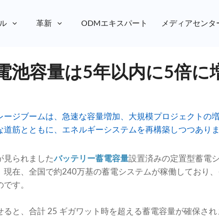
ル
革新
ODMエキスパート
メディアセンタ
電池容量は5年以内に5倍に
レージブームは、急速な容量増加、大規模プロジェクトの
な道筋とともに、エネルギーシステムを再構築しつつあり
が見られました
バッテリー蓄電容量
設置済みの定置型蓄電シ
。現在、全国で約240万基の蓄電システムが稼働しており
のです。
ると、合計 25 ギガワット時を超える蓄電容量が確保され