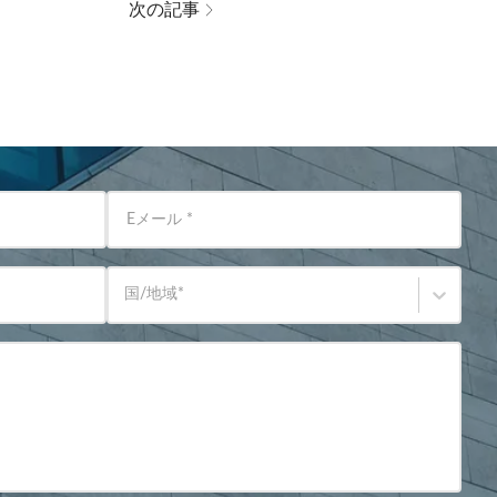
次の記事
Eメール
*
国/地域
*