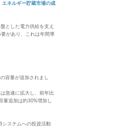
。
エネルギー貯蔵市場の成
基盤とした電力供給を支え
必要があり、これは年間導
時の容量が追加されまし
ム
は急速に拡大し、前年比
容量追加は約30%増加し
用システムへの投資活動