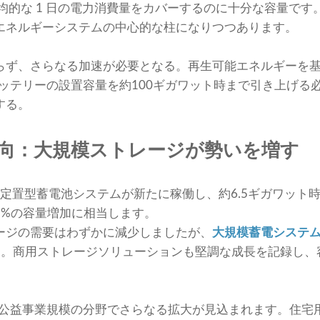
の平均的な 1 日の電力消費量をカバーするのに十分な容量です
エネルギーシステムの中心的な柱になりつつあります。
らず、さらなる加速が必要となる。再生可能エネルギーを
バッテリーの設置容量を約100ギガワット時まで引き上げる
する。
場動向：大規模ストレージが勢いを増す
基の定置型蓄電池システムが新たに稼働し、約6.5ギガワット
5%の容量増加に相当します。
ージの需要はわずかに減少しましたが、
大規模蓄電システ
た。商用ストレージソリューションも堅調な成長を記録し、
特に公益事業規模の分野でさらなる拡大が見込まれます。住宅