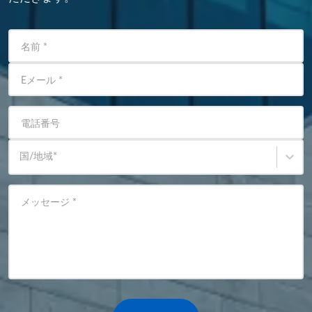
名前
*
Eメール
*
電話番号
国/地域
*
メッセージ
*