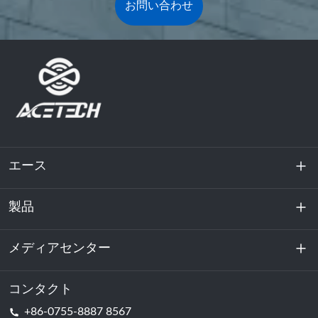
お問い合わせ
エース
製品
私たちに関しては
持続可能性
メディアセンター
エネルギー貯蔵
データセンターおよびサーバー室
コンタクト
ニュース
+86-0755-8887 8567