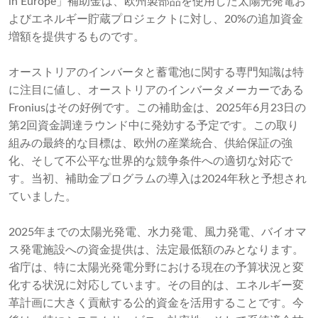
in Europe」補助金は、欧州製部品を使用した太陽光発電お
よびエネルギー貯蔵プロジェクトに対し、20%の追加資金
増額を提供するものです。
オーストリアのインバータと蓄電池に関する専門知識は特
に注目に値し、オーストリアのインバータメーカーである
Froniusはその好例です。この補助金は、2025年6月23日の
第2回資金調達ラウンド中に発効する予定です。この取り
組みの最終的な目標は、欧州の産業統合、供給保証の強
化、そして不公平な世界的な競争条件への適切な対応で
す。当初、補助金プログラムの導入は2024年秋と予想され
ていました。
2025年までの太陽光発電、水力発電、風力発電、バイオマ
ス発電施設への資金提供は、法定最低額のみとなります。
省庁は、特に太陽光発電分野における現在の予算状況と変
化する状況に対応しています。その目的は、エネルギー変
革計画に大きく貢献する公的資金を活用することです。今