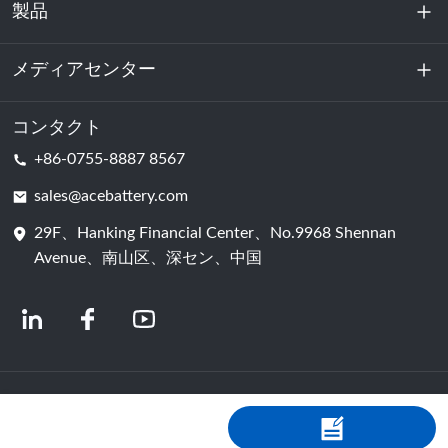
製品
私たちに関しては
持続可能性
メディアセンター
エネルギー貯蔵
データセンターおよびサーバー室
コンタクト
ニュース
+86-0755-8887 8567
動力
ブログ
sales@acebattery.com
29F、Hanking Financial Center、No.9968 Shennan
バッテリーセル
Avenue、南山区、深セン、中国
© 2024 中国リチウムイオン電池メーカー | リチウム電池工場＆会社 | ACEバッ
テリー（Shopastro提供）
プライバシーポリシー
粤ICP备2022150578号
​​-4