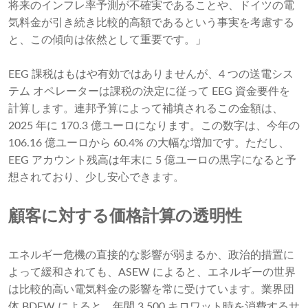
将来のインフレ率予測が不確実であることや、ドイツの電
気料金が引き続き比較的高額であるという事実を考慮する
と、この傾向は依然として重要です。」
EEG 課税はもはや有効ではありませんが、4 つの送電シス
テム オペレーターは課税の決定に従って EEG 資金要件を
計算します。連邦予算によって補填されるこの金額は、
2025 年に 170.3 億ユーロになります。この数字は、今年の
106.16 億ユーロから 60.4% の大幅な増加です。ただし、
EEG アカウント残高は年末に 5 億ユーロの黒字になると予
想されており、少し安心できます。
顧客に対する価格計算の透明性
エネルギー危機の直接的な影響が弱まるか、政治的措置に
よって緩和されても、ASEW によると、エネルギーの世界
は比較的高い電気料金の影響を常に受け​​ています。業界団
体 BDEW によると、年間 3,500 キロワット時を消費するサ