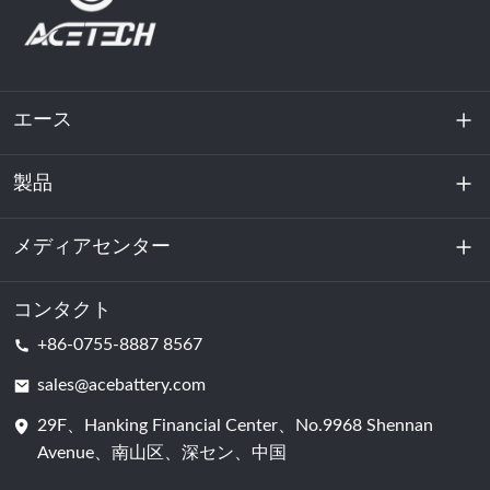
エース
製品
私たちに関しては
持続可能性
メディアセンター
エネルギー貯蔵
データセンターおよびサーバー室
コンタクト
ニュース
+86-0755-8887 8567
動力
ブログ
sales@acebattery.com
29F、Hanking Financial Center、No.9968 Shennan
バッテリーセル
Avenue、南山区、深セン、中国