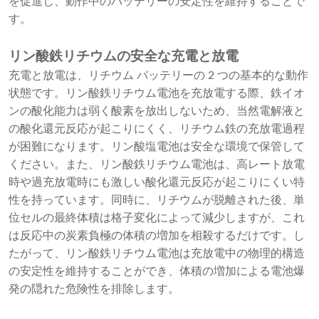
を促進し、動作中のバッテリーの安定性を維持することで
す。
リン酸鉄リチウムの安全な充電と放電
充電と放電は、リチウム バッテリーの 2 つの基本的な動作
状態です。リン酸鉄リチウム電池を充放電する際、鉄イオ
ンの酸化能力は弱く酸素を放出しないため、当然電解液と
の酸化還元反応が起こりにくく、リチウム鉄の充放電過程
が困難になります。リン酸塩電池は安全な環境で保管して
ください。また、リン酸鉄リチウム電池は、高レート放電
時や過充放電時にも激しい酸化還元反応が起こりにくい特
性を持っています。同時に、リチウムが脱離された後、単
位セルの最終体積は格子変化によって減少しますが、これ
は反応中の炭素負極の体積の増加を相殺するだけです。し
たがって、リン酸鉄リチウム電池は充放電中の物理的構造
の安定性を維持することができ、体積の増加による電池爆
発の隠れた危険性を排除します。