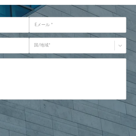
Eメール
*
国/地域
*