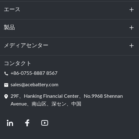
エース
製品
私たちに関しては
持続可能性
メディアセンター
エネルギー貯蔵
データセンターおよびサーバー室
コンタクト
ニュース
+86-0755-8887 8567
動力
ブログ
sales@acebattery.com
29F、Hanking Financial Center、No.9968 Shennan
バッテリーセル
Avenue、南山区、深セン、中国