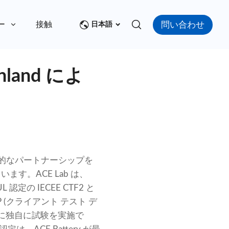
問い合わせ
ー
接触
日本語
land によ
で継続的なパートナーシップを
。ACE Lab は、
 認定の IECEE CTF2 と
 (クライアント テスト デ
ずに独自に試験を実施で