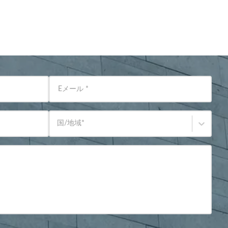
Eメール
*
国/地域
*