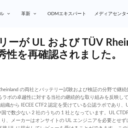
ル
革新
ODMエキスパート
メディアセンタ
ーが UL および TÜV Rhein
秀性を再確認されました。
 TÜV Rheinland の両社とバッテリー試験および検証の分野
ラボの卓越性に対する当社の継続的な取り組みを反映しています
L の両組織から IECEE CTF2 認定を受けている公認ラボであり、UL
国で数少ない 2 社のうちの 1 社となっています。UL CTDP
により、メーカーはオンサイトの UL エンジニアを必要とせ