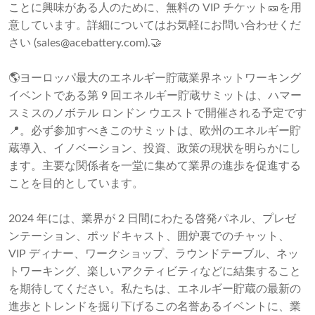
ことに興味がある人のために、無料の VIP チケット🎫を用
意しています。詳細についてはお気軽にお問い合わせくだ
さい (
sales@acebattery.com
).🤝
🌎ヨーロッパ最大のエネルギー貯蔵業界ネットワーキング
イベントである第 9 回エネルギー貯蔵サミットは、ハマー
スミスのノボテル ロンドン ウエストで開催される予定です
📍。必ず参加すべきこのサミットは、欧州のエネルギー貯
蔵導入、イノベーション、投資、政策の現状を明らかにし
ます。主要な関係者を一堂に集めて業界の進歩を促進する
ことを目的としています。
2024 年には、業界が 2 日間にわたる啓発パネル、プレゼ
ンテーション、ポッドキャスト、囲炉裏でのチャット、
VIP ディナー、ワークショップ、ラウンドテーブル、ネッ
トワーキング、楽しいアクティビティなどに結集すること
を期待してください。私たちは、エネルギー貯蔵の最新の
進歩とトレンドを掘り下げるこの名誉あるイベントに、業