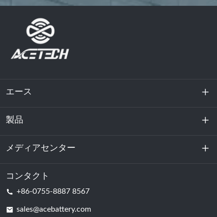
エース
製品
私たちに関しては
持続可能性
メディアセンター
エネルギー貯蔵
データセンターおよびサーバー室
コンタクト
ニュース
+86-0755-8887 8567
動力
ブログ
sales@acebattery.com