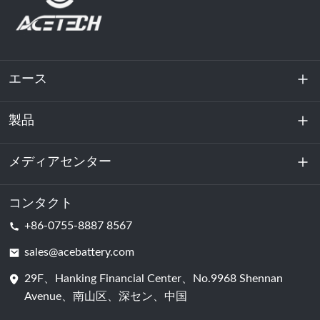
エース
製品
私たちに関しては
持続可能性
メディアセンター
エネルギー貯蔵
データセンターおよびサーバー室
コンタクト
ニュース
+86-0755-8887 8567
動力
ブログ
sales@acebattery.com
29F、Hanking Financial Center、No.9968 Shennan
バッテリーセル
Avenue、南山区、深セン、中国